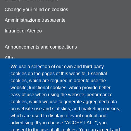
Change your mind on cookies
Amministrazione trasparente
Intranet di Ateneo
Announcements and competitions
Albo
We use a selection of our own and third-party
Online teaching mode
cookies on the pages of this website: Essential
Student secretariat
cookies, which are required in order to use the
website; functional cookies, which provide better
Quality Assurance
easy of use when using the website; performance
cookies, which we use to generate aggregated data
Radio FSC-Unimore
on website use and statistics; and marketing cookies,
which are used to display relevant content and
Partita IVA: 00427620364
advertising. If you choose "ACCEPT ALL", you
Dipartimento di Educazione e Scienze Umane
consent to the use of all cookies. You can accept and