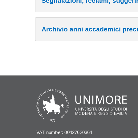
Segnalazioni, reclami, suggeri
Archivio anni accademici prec
Cards
VAT number: 00427620364