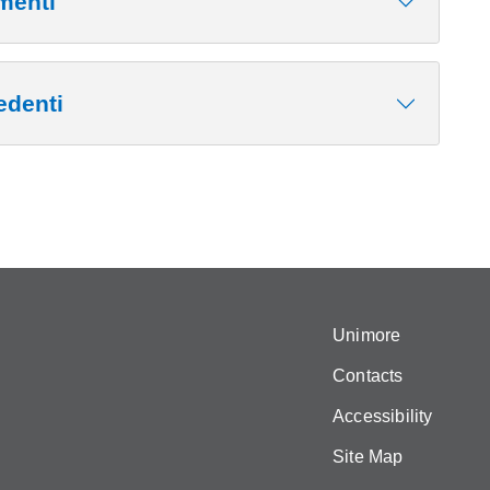
menti
edenti
Unimore
Contacts
Accessibility
Site Map