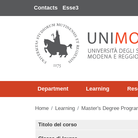
Skip to main content
Contacts
Esse3
Department
Learning
Res
Home
Learning
Master's Degree Program
Contenuto
Titolo del corso