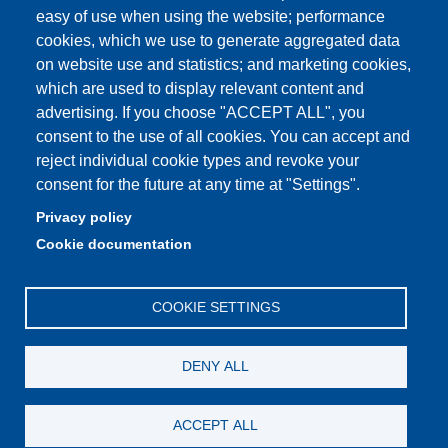
Quality Assurance
easy of use when using the website; performance
cookies, which we use to generate aggregated data
Radio FSC-Unimore
on website use and statistics; and marketing cookies,
which are used to display relevant content and
Partita IVA: 00427620364
advertising. If you choose "ACCEPT ALL", you
Dipartimento di Educazione e Scienze Umane
consent to the use of all cookies. You can accept and
Sede: Viale Timavo 93 - 42121 Reggio nell'Emilia
reject individual cookie types and revoke your
Area Didattica: didattica.desu@unimore.it
consent for the future at any time at "Settings".
Area Amministrativa: amministrazione.desu@unimore.it
Privacy policy
Segreteria: segreteria.educazione@unimore.it
Cookie documentation
Telefono: 0522/523611 (portineria)
COOKIE SETTINGS
DENY ALL
ACCEPT ALL