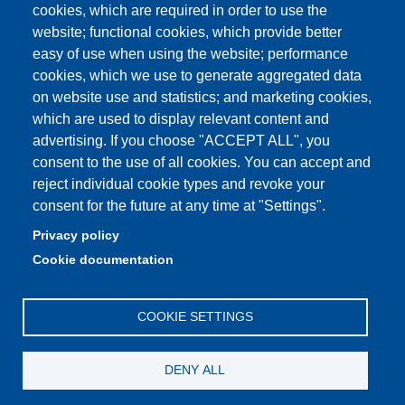
Student secretariat
cookies, which are required in order to use the
website; functional cookies, which provide better
Quality Assurance
easy of use when using the website; performance
cookies, which we use to generate aggregated data
Radio FSC-Unimore
on website use and statistics; and marketing cookies,
which are used to display relevant content and
Partita IVA: 00427620364
advertising. If you choose "ACCEPT ALL", you
Dipartimento di Educazione e Scienze Umane
consent to the use of all cookies. You can accept and
Sede: Viale Timavo 93 - 42121 Reggio nell'Emilia
reject individual cookie types and revoke your
Area Didattica: didattica.desu@unimore.it
consent for the future at any time at "Settings".
Area Amministrativa: amministrazione.desu@unimore.it
Privacy policy
Segreteria: segreteria.educazione@unimore.it
Cookie documentation
Telefono: 0522/523611 (portineria)
COOKIE SETTINGS
DENY ALL