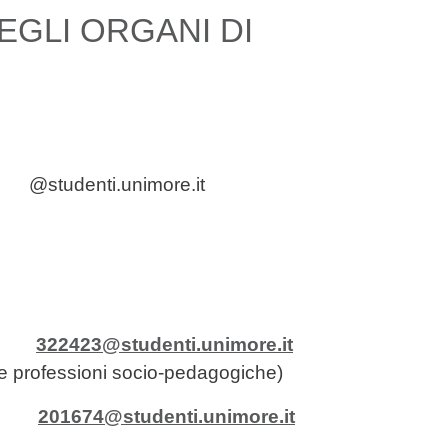
GLI ORGANI DI
e
@studenti.unimore.it
ra
322423@studenti.unimore.it
 le professioni socio-pedagogiche)
na
201674@studenti.unimore.it