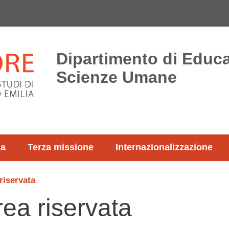
Dipartimento di Educ
Scienze Umane
ca
Terza missione
Internazionalizzazione
riservata
rea riservata