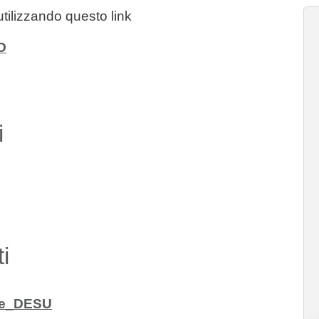
utilizzando questo link
O
i
i
ne_DESU