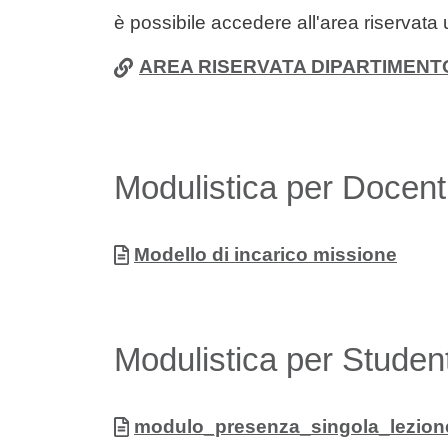
Contenuto
è possibile accedere all'area riservata 
AREA RISERVATA DIPARTIMENT
Modulistica per Docent
Allegati
Documento
Modello di incarico missione
Modulistica per Student
Allegati
Documento
modulo_presenza_singola_lezio