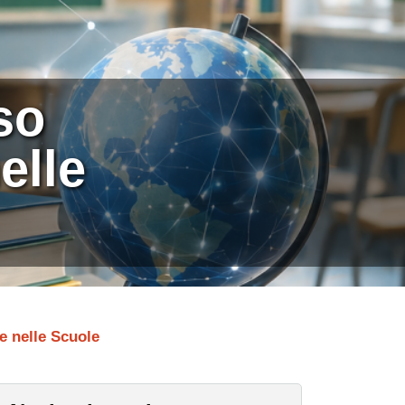
so
nelle
le nelle Scuole