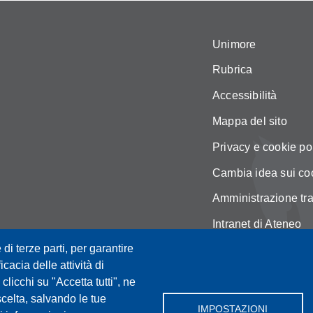
Unimore
Rubrica
Accessibilità
Mappa del sito
Privacy e cookie po
Cambia idea sui co
Amministrazione tr
Intranet di Ateneo
 di terze parti, per garantire
icacia delle attività di
licchi su "Accetta tutti", ne
scelta, salvando le tue
IMPOSTAZIONI