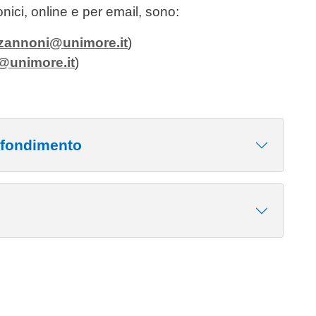
onici, online e per email, sono:
.zannoni@unimore.it
)
@unimore.it
)
ofondimento