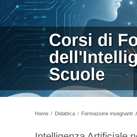
Corsi di F
dell'Intelli
Scuole
Home
Didattica
Formazione insegnanti
Contenuto
Intelligenza Artificiale 