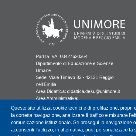
Partita IVA: 00427620364
Dipartimento di Educazione e Scienze
Umane
Sede: Viale Timavo 93 - 42121 Reggio
nell'Emilia
Area Didattica: didattica.desu@unimore.it
Area Amministrativa:
amministrazione.desu@unimore.it
Questo sito utilizza cookie tecnici e di profilazione, propri e
Segreteria:
la corretta navigazione, analizzare il traffico e misurare l'eff
segreteria.educazione@unimore.it
comunicazione istituzionale. Se prosegui la navigazione o c
Telefono: 0522/523611 (portineria)
acconsenti l'utilizzo; in alternativa, puoi personalizzare la 