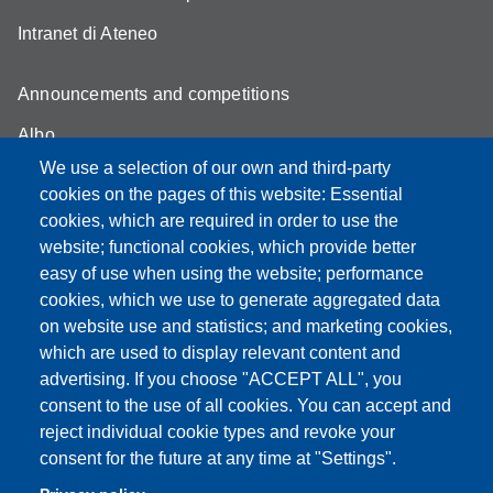
Intranet di Ateneo
Announcements and competitions
Albo
We use a selection of our own and third-party
Online teaching mode
cookies on the pages of this website: Essential
Student secretariat
cookies, which are required in order to use the
website; functional cookies, which provide better
Quality Assurance
easy of use when using the website; performance
cookies, which we use to generate aggregated data
Radio FSC-Unimore
on website use and statistics; and marketing cookies,
which are used to display relevant content and
Partita IVA: 00427620364
advertising. If you choose "ACCEPT ALL", you
Dipartimento di Educazione e Scienze Umane
consent to the use of all cookies. You can accept and
Sede: Viale Timavo 93 - 42121 Reggio nell'Emilia
reject individual cookie types and revoke your
Area Didattica: didattica.desu@unimore.it
consent for the future at any time at "Settings".
Area Amministrativa: amministrazione.desu@unimore.it